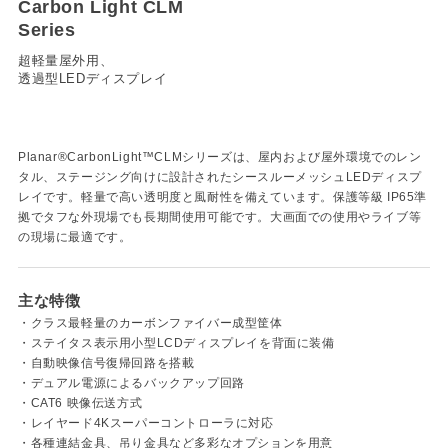
Carbon Light CLM
Series
超軽量屋外用、
透過型LEDディスプレイ
Planar®CarbonLight™CLMシリーズは、屋内および屋外環境でのレン
タル、ステージング向けに設計されたシースルーメッシュLEDディスプ
レイです。軽量で高い透明度と風耐性を備えています。保護等級 IP65準
拠でタフな外現場でも長期間使用可能です。大画面での使用やライブ等
の現場に最適です。
主な特徴
・クラス最軽量のカーボンファイバー成型筐体
・ステイタス表示用小型LCDディスプレイを背面に装備
・自動映像信号復帰回路を搭載
・デュアル電源によるバックアップ回路
・CAT6 映像伝送方式
・レイヤード4Kスーパーコントローラに対応
・各種連結金具、吊り金具など多彩なオプションを用意