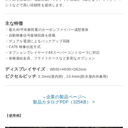
ントなどで高い信頼性を提供します。
主な特徴
・最大4t/平米耐荷重のカーボンファイバー成型筐体
・自動映像信号復帰回路を搭載
・デュアル電源によるバックアップ回路
・CAT6 映像伝送方式
・オプションでレイヤード4Kスーパーコントローラに対応
・各種連結金具、フライトケースなど多彩なオプション
ディスプレイサイズ
： W500×H500×D82mm
ピクセルピッチ
: 5.2mm(屋内用) , 10.4mm(防水屋内外兼用)
→企業の製品ページへ
製品カタログPDF（325KB） >
【使用例】