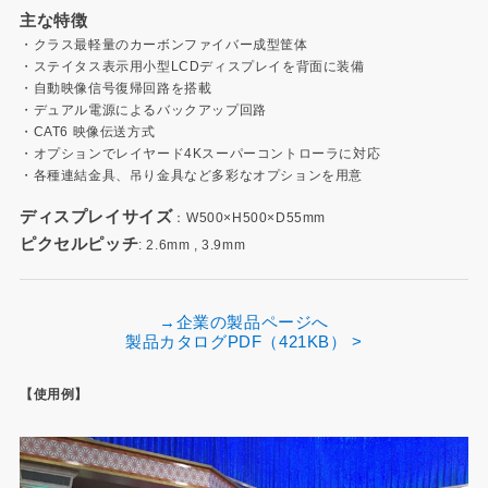
主な特徴
・クラス最軽量のカーボンファイバー成型筐体
・ステイタス表示用小型LCDディスプレイを背面に装備
・自動映像信号復帰回路を搭載
・デュアル電源によるバックアップ回路
・CAT6 映像伝送方式
・オプションでレイヤード4Kスーパーコントローラに対応
・各種連結金具、吊り金具など多彩なオプションを用意
ディスプレイサイズ
：W500×H500×D55mm
ピクセルピッチ
: 2.6mm , 3.9mm
→企業の製品ページへ
製品カタログPDF（421KB） >
【使用例】