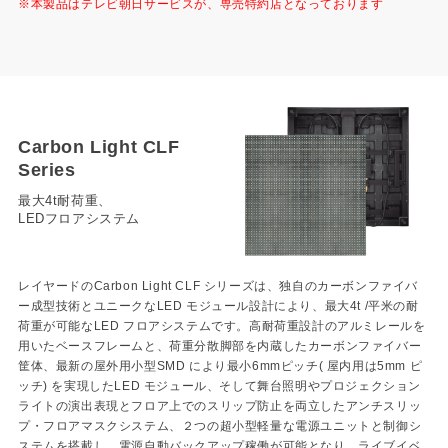
※本製品はテレビ朝日サービスが、専売特約店となっております
Carbon Light CLF
Series
最大4t耐荷重、
LEDフロアシステム
レイヤードのCarbon Light CLF シリーズは、独自のカーボンファイバ
ー成型技術とユニークなLED モジュール設計により、最大4t /平米の耐
荷重が可能なLED フロアシステムです。高耐荷重設計のアルミレールを
用いたベースフレームと、荷重分散脚部を内蔵したカーボンファイバー
筐体、最新の屋外用小型SMD により最小6mmピッチ( 屋内用は5mm ピ
ッチ) を実現したLED モジュール、そして舞台照明やプロジェクション
ライトの演出表現とフロア上でのスリップ防止を両立したアンチスリッ
プ・フロアマスクシステム、２つの超小型軽量な電源ユニットと制御シ
ステムを搭載し、電源自動バックアップ稼働が可能となり、ライブイベ