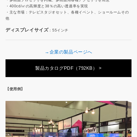
・多画面プロセッサを内蔵、多画面用各種アクセサリを用意
・400cd/㎡の高輝度と38％の高い透過率を実現
・主な市場：テレビスタジオセット、各種イベント、ショールームその
他
ディスプレイサイズ
：55インチ
→企業の製品ページへ
製品カタログPDF（792KB） >
【使用例】