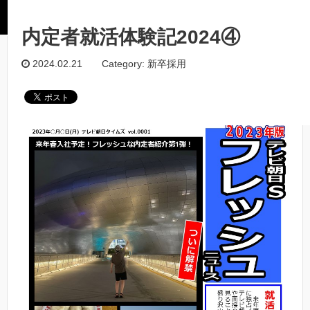
ホーム
/
新卒採用
/
内定者就活体験記2024④
内定者就活体験記2024④
第4弾です！
2024.02.21
Category: 新卒採用